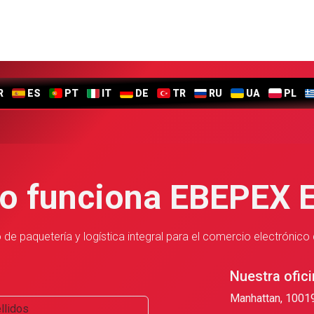
R
ES
PT
IT
DE
TR
RU
UA
PL
o funciona EBEPEX
 de paquetería y logística integral para el comercio electrón
Nuestra ofici
Manhattan, 1001