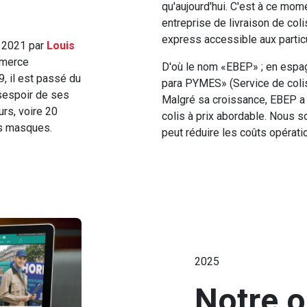
qu'aujourd'hui. C'est à ce momen
entreprise de livraison de coli
express accessible aux partic
2021 par
Louis
mmerce
D'où le nom «EBEP» ; en espag
, il est passé du
para PYMES» (Service de coli
ésespoir de ses
Malgré sa croissance, EBEP a t
urs, voire 20
colis à prix abordable. Nous 
es masques.
peut réduire les coûts opérati
2025
Notre o