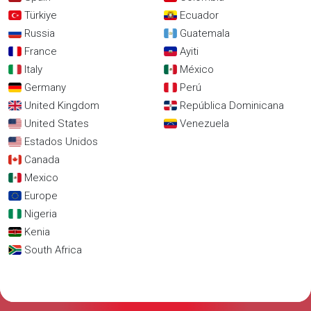
Türkiye
Ecuador
Russia
Guatemala
France
Ayiti
Italy
México
Germany
Perú
United Kingdom
República Dominicana
United States
Venezuela
Estados Unidos
Canada
Mexico
Europe
Nigeria
Kenia
South Africa