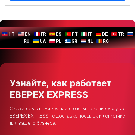
HT
EN
FR
ES
PT
IT
DE
TR
RU
UA
PL
GR
NL
RO
Узнайте, как работает
EBEPEX EXPRESS
Свяжитесь с нами и узнайте о комплексных услугах
EBEPEX EXPRESS по доставке посылок и логистике
для вашего бизнеса.